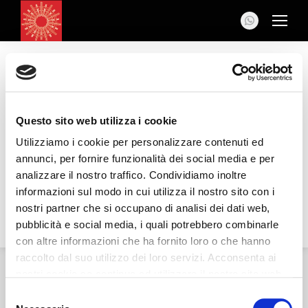
Whatsapp
31 Gennaio 2019
Questo sito web utilizza i cookie
Album
Utilizziamo i cookie per personalizzare contenuti ed
annunci, per fornire funzionalità dei social media e per
/
Cookie Policy
analizzare il nostro traffico. Condividiamo inoltre
navigation
informazioni sul modo in cui utilizza il nostro sito con i
© 2019 Mainardi Arredamenti snc di Mainardi Antonio &
nostri partner che si occupano di analisi dei dati web,
pubblicità e social media, i quali potrebbero combinarle
C. - Tutti i diritti riservati. - Partita IVA 00523770659
con altre informazioni che ha fornito loro o che hanno
raccolto dal suo utilizzo dei loro servizi. Acconsenta ai
nostri cookie se continua ad utilizzare il nostro sito web.
Selezione