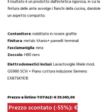
Il risultato è un prodotto dall’estetica rigorosa, in cui la
finitura delle ante avvolge i fianchi della cucina, dandole
un aspetto compatto.
Contenitore
: nobilitato in rovere grafite
Finitura
: metals titanio+ pannelli terminali
Fasciamaniglia
: nera
Zoccolo
: H80 nero
Elettrodomestici inclusi
: Lavastoviglie Miele mod.
G5980 SCVi + Piano cottura induzione Siemens
EX875KYE1E
Prezzo a listino TOTALE: € 39.345,00
Prezzo scontato (-55%): €