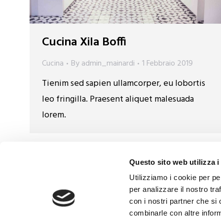
Cucina Xila Boffi
Cucina
By
admin_mainardi
1 Febbraio 2019
Tienim sed sapien ullamcorper, eu lobortis
leo fringilla. Praesent aliquet malesuada
lorem.
© 2019 Mainardi Arredamenti snc di Mainardi Antonio & C. -
Questo sito web utilizza i
Utilizziamo i cookie per pe
per analizzare il nostro tra
con i nostri partner che si
combinarle con altre inform