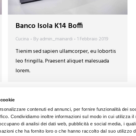
Banco Isola K14 Boffi
Cucina
By
admin_mainardi
1 Febbraio 2019
Tienim sed sapien ullamcorper, eu lobortis
leo fringilla. Praesent aliquet malesuada
lorem.
 Tutti i diritti riservati. - Partita IVA 00523770659
 cookie
rsonalizzare contenuti ed annunci, per fornire funzionalità dei so
ffico. Condividiamo inoltre informazioni sul modo in cui utilizza il 
 occupano di analisi dei dati web, pubblicità e social media, i qual
azioni che ha fornito loro o che hanno raccolto dal suo utilizzo d