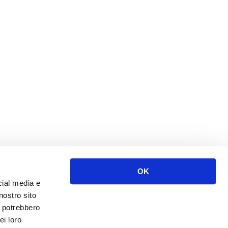
OK
cial media e
nostro sito
i potrebbero
ei loro