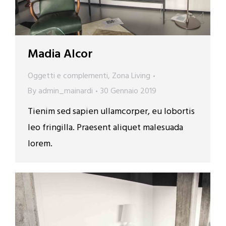
Madia Alcor
Oggetti e complementi
,
Zona Living
By
admin_mainardi
30 Gennaio 2019
Tienim sed sapien ullamcorper, eu lobortis
leo fringilla. Praesent aliquet malesuada
lorem.