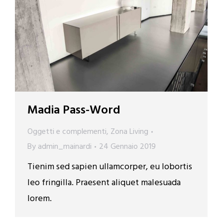
Madia Pass-Word
Oggetti e complementi
,
Zona Living
By
admin_mainardi
24 Gennaio 2019
Tienim sed sapien ullamcorper, eu lobortis
leo fringilla. Praesent aliquet malesuada
lorem.