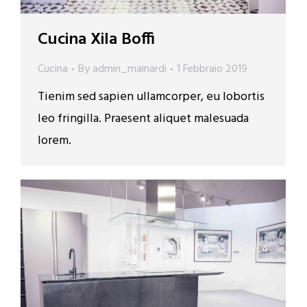
Cucina Xila Boffi
Cucina
By
admin_mainardi
1 Febbraio 2019
Tienim sed sapien ullamcorper, eu lobortis
leo fringilla. Praesent aliquet malesuada
lorem.